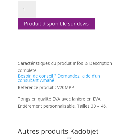
quantité
de
Tongs
Produit disponible sur devis
EVA
avec
lanière
en
réseau
Caractéristiques du produit
Infos & Description
complète
Besoin de conseil ?
Demandez l’aide d’un
consultant Amahé
Référence produit :
V20MPP
Tongs en qualité EVA avec lanière en EVA.
Entièrement personnalisable. Tailles 30 – 46.
Autres produits Kadobjet