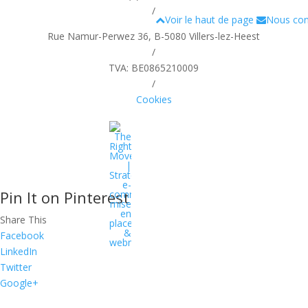
/
Voir le haut de page
Nous con
Rue Namur-Perwez 36, B-5080 Villers-lez-Heest
/
TVA: BE0865210009
/
Cookies
Pin It on Pinterest
Share This
Facebook
The Right Move
LinkedIn
Twitter
Google+