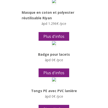
Masque en coton et polyester
réutilisable Riyan
àpd 1.296€ /pce
Plus d'infos
Badge pour lacets
àpd 0€ /pce
Plus d'infos
Tongs PE avec PVC lanière
àpd 0€ /pce