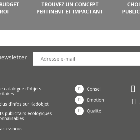
 BUDGET
TROUVEZ UN CONCEPT
CHOI
ROI
PERTINENT ET IMPACTANT
PUBLIC
newsletter
 le catalogue d’objets
Conseil
citaires
Emotion
 plus d’infos sur Kadobjet
Qualité
ts publicitairs écologiques
onnalisables
actez-nous