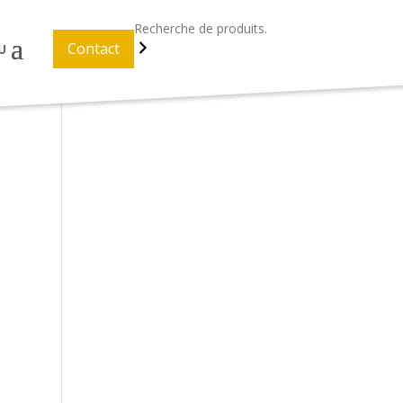
Recherche
Contact
U
lisés
>
Stylo Bille e-Venti Flash