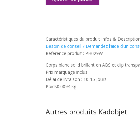
0.73€
à
1.11€
Caractéristiques du produit
Infos & Descriptio
Besoin de conseil ?
Demandez l’aide d’un con
Référence produit :
PH029W
Corps blanc solid brillant en ABS et clip trans
Prix marquage inclus.
Délai de livraison : 10-15 jours
Poids
0.0094 kg
Autres produits Kadobjet