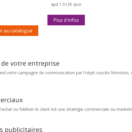
àpd 1.512€ /pce
Plus d'infos
r au catalogue
de votre entreprise
and votre campagne de communication par l'objet suscite l’émotion, vo
merciaux
r l'achat ou fidéliser le client est une stratégie commerciale ou market
 publicitaires