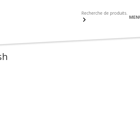
Recherche
MEN
blicitaires
>
Écriture - Papeterie
>
Stylos et rollers
>
Stylos personna
sh