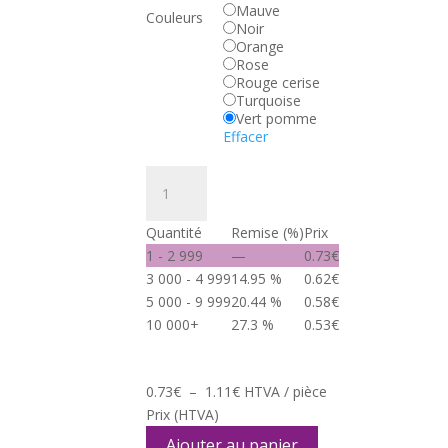
Mauve
Couleurs
Noir
Orange
Rose
Rouge cerise
Turquoise
Vert pomme
Effacer
quantité
de
Stylo
Quantité
Remise (%)
Prix
Bille
1 - 2 999
—
0.73
€
e-
3 000 - 4 999
14.95 %
0.62
€
Venti
5 000 - 9 999
20.44 %
0.58
€
Flash
10 000+
27.3 %
0.53
€
Plage
0.73
€
–
1.11
€
HTVA / pièce
de
Prix
(HTVA)
prix :
Ajouter au panier