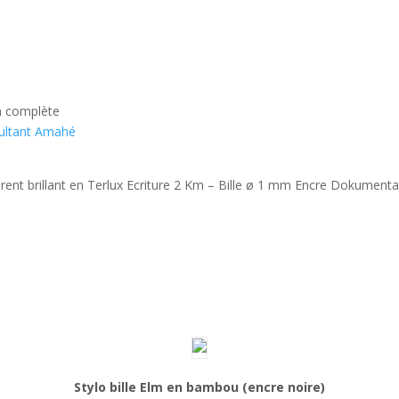
n complète
sultant Amahé
parent brillant en Terlux Ecriture 2 Km – Bille ø 1 mm Encre Dokumental
Stylo bille Elm en bambou (encre noire)