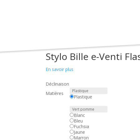
Accueil
>
Découvrez notre catalogue d’objets pu
Stylo Bille e-Venti Fla
En savoir plus
Déclinaison
Matières
Plastique
Blanc
Bleu
Fuchsia
Jaune
Marron