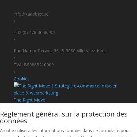
info@kadobjet.be
/
+32 (0) 478 36 86 94
/
Rue Namur-Perwez 36, B-5080 Villers-lez-Heest
/
TVA: BE0865210009
/
Cookies
The Right Move
Règlement général sur la protection des
données
Amahe utilisera les informations fournies dans ce formulaire pour