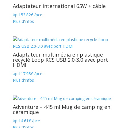
Adaptateur international 65W + câble
àpd
53.82
€
/pce
Plus d'infos
Adaptateur multimédia en plastique
recyclé Loop RCS USB 2.0-3.0 avec port
HDMI
àpd
17.98
€
/pce
Plus d'infos
Adventure – 445 ml Mug de camping en
céramique
àpd
4.61
€
/pce
Plus d'infos