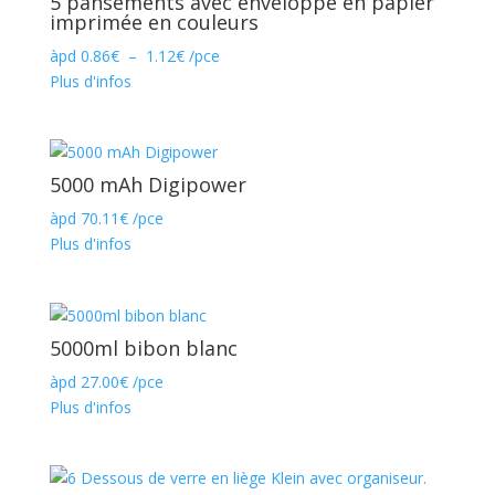
5 pansements avec enveloppe en papier
imprimée en couleurs
Plage
àpd
0.86
€
–
1.12
€
/pce
de
Plus d'infos
prix :
0.86€
à
1.12€
5000 mAh Digipower
àpd
70.11
€
/pce
Plus d'infos
5000ml bibon blanc
àpd
27.00
€
/pce
Plus d'infos