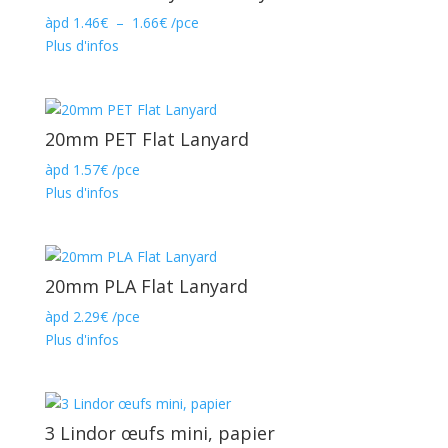
Plage
àpd
1.46
€
–
1.66
€
/pce
de
Plus d'infos
prix :
1.46€
à
1.66€
20mm PET Flat Lanyard
àpd
1.57
€
/pce
Plus d'infos
20mm PLA Flat Lanyard
àpd
2.29
€
/pce
Plus d'infos
3 Lindor œufs mini, papier