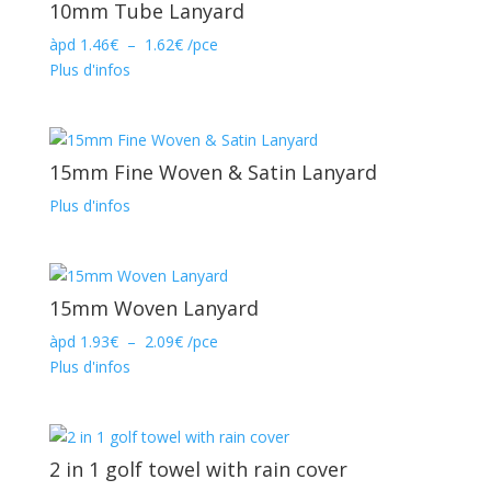
10mm Tube Lanyard
Plage
àpd
1.46
€
–
1.62
€
/pce
de
Plus d'infos
prix :
1.46€
à
1.62€
15mm Fine Woven & Satin Lanyard
Plus d'infos
15mm Woven Lanyard
Plage
àpd
1.93
€
–
2.09
€
/pce
de
Plus d'infos
prix :
1.93€
à
2.09€
2 in 1 golf towel with rain cover