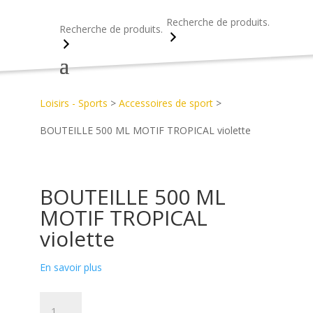
Recherche
Recherche
Accueil
>
Découvrez notre catalogue d’objets publicitaires
>
Loisirs - Sports
>
Accessoires de sport
>
BOUTEILLE 500 ML MOTIF TROPICAL violette
BOUTEILLE 500 ML
MOTIF TROPICAL
violette
En savoir plus
quantité