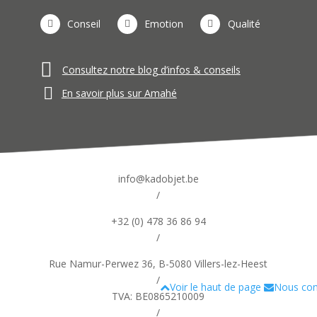
Conseil
Emotion
Qualité
Consultez notre blog d’infos & conseils
En savoir plus sur Amahé
info@kadobjet.be
/
+32 (0) 478 36 86 94
/
Rue Namur-Perwez 36, B-5080 Villers-lez-Heest
/
Voir le haut de page
Nous con
TVA: BE0865210009
/