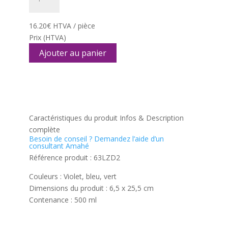
de
BOUTEILLE
500
16.20
€
HTVA / pièce
ML
Prix
(HTVA)
MOTIF
Ajouter au panier
TROPICAL
violette
Caractéristiques du produit
Infos & Description
complète
Besoin de conseil ?
Demandez l’aide d’un
consultant Amahé
Référence produit :
63LZD2
Couleurs : Violet, bleu, vert
Dimensions du produit : 6,5 x 25,5 cm
Contenance : 500 ml