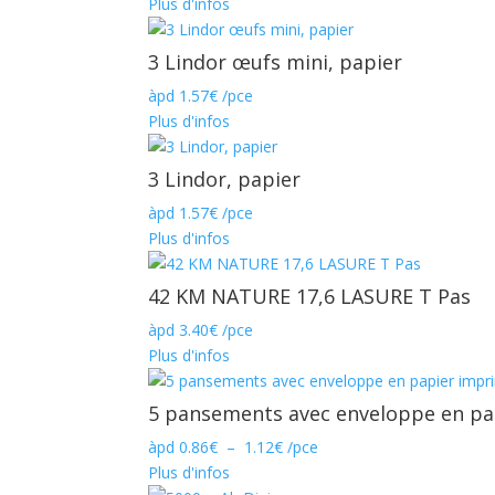
Plus d'infos
3 Lindor œufs mini, papier
àpd
1.57
€
/pce
Plus d'infos
3 Lindor, papier
àpd
1.57
€
/pce
Plus d'infos
42 KM NATURE 17,6 LASURE T Pas
àpd
3.40
€
/pce
Plus d'infos
5 pansements avec enveloppe en pa
Plage
àpd
0.86
€
–
1.12
€
/pce
de
Plus d'infos