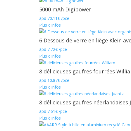
prix :
0.86€
5000 mAh Digipower
à
àpd
70.11
€
/pce
1.12€
Plus d'infos
6 Dessous de verre en liège Klein av
àpd
7.72
€
/pce
Plus d'infos
8 délicieuses gaufres fourrées Willi
àpd
10.87
€
/pce
Plus d'infos
8 délicieuses gaufres néerlandaises 
àpd
7.61
€
/pce
Plus d'infos