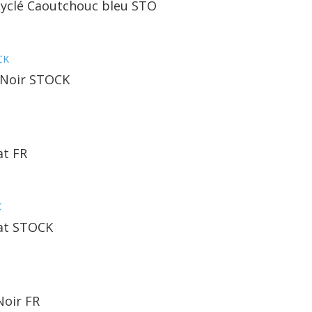
ecyclé Caoutchouc bleu STO
r Noir STOCK
at FR
Mat STOCK
Noir FR