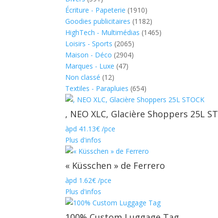
Écriture - Papeterie
(1910)
Goodies publicitaires
(1182)
HighTech - Multimédias
(1465)
Loisirs - Sports
(2065)
Maison - Déco
(2904)
Marques - Luxe
(47)
Non classé
(12)
Textiles - Parapluies
(654)
, NEO XLC, Glacière Shoppers 25L S
àpd
41.13
€
/pce
Plus d'infos
« Küsschen » de Ferrero
àpd
1.62
€
/pce
Plus d'infos
100% Custom Luggage Tag