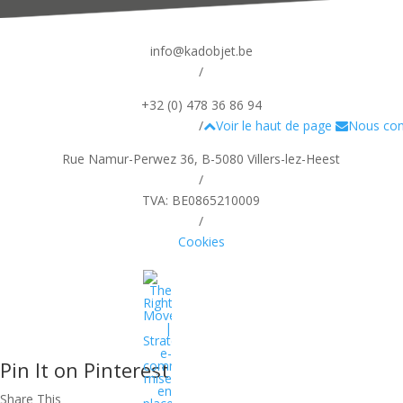
info@kadobjet.be
/
+32 (0) 478 36 86 94
/
Voir le haut de page
Nous con
Rue Namur-Perwez 36, B-5080 Villers-lez-Heest
/
TVA: BE0865210009
/
Cookies
Pin It on Pinterest
Share This