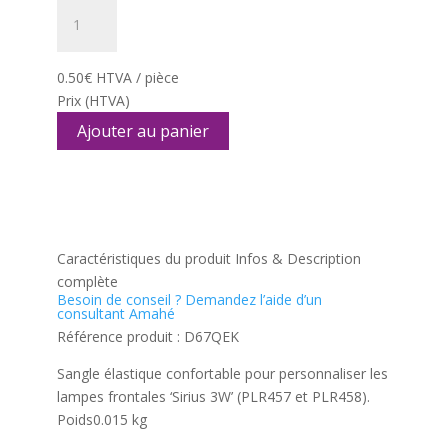
quantité
de
Bandeau
2,5cm
0.50
€
HTVA / pièce
pour
Prix
(HTVA)
lampes
Ajouter au panier
frontales
3W
'Sirius',
orange
Caractéristiques du produit
Infos & Description
complète
Besoin de conseil ?
Demandez l’aide d’un
consultant Amahé
Référence produit :
D67QEK
Sangle élastique confortable pour personnaliser les
lampes frontales ‘Sirius 3W’ (PLR457 et PLR458).
Poids
0.015 kg