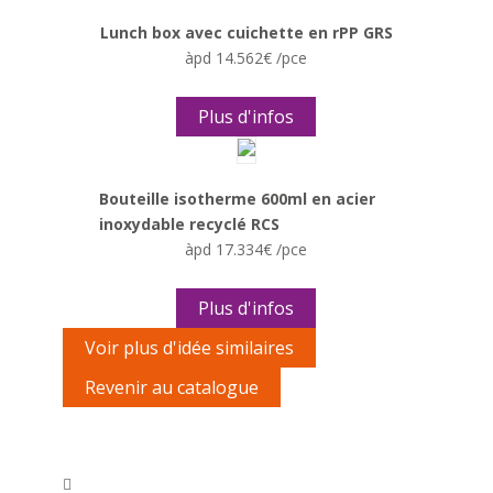
Lunch box avec cuichette en rPP GRS
àpd 14.562€ /pce
Plus d'infos
Bouteille isotherme 600ml en acier
inoxydable recyclé RCS
àpd 17.334€ /pce
Plus d'infos
Voir plus d'idée similaires
Revenir au catalogue