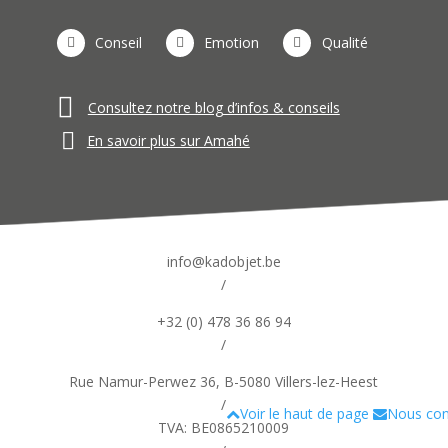
Conseil
Emotion
Qualité
Consultez notre blog d’infos & conseils
En savoir plus sur Amahé
info@kadobjet.be
/
+32 (0) 478 36 86 94
/
Rue Namur-Perwez 36, B-5080 Villers-lez-Heest
/
Voir le haut de page
Nous con
TVA: BE0865210009