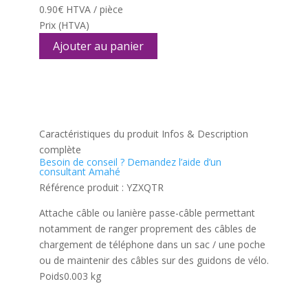
câble,
0.90
€
HTVA / pièce
vert
Prix
(HTVA)
Ajouter au panier
Caractéristiques du produit
Infos & Description
complète
Besoin de conseil ?
Demandez l’aide d’un
consultant Amahé
Référence produit :
YZXQTR
Attache câble ou lanière passe-câble permettant
notamment de ranger proprement des câbles de
chargement de téléphone dans un sac / une poche
ou de maintenir des câbles sur des guidons de vélo.
Poids
0.003 kg