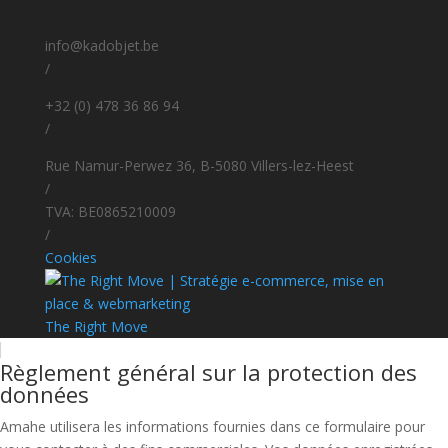
info@kadobjet.be
/
+32 (0) 478 36 86 94
/
Rue Namur-Perwez 36, B-5080 Villers-lez-Heest
/
TVA: BE0865210009
/
Cookies
The Right Move
Règlement général sur la protection des
données
Amahe utilisera les informations fournies dans ce formulaire pour