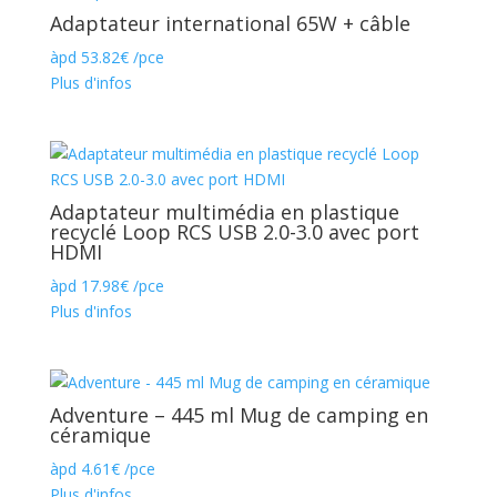
Adaptateur international 65W + câble
àpd
53.82
€
/pce
Plus d'infos
Adaptateur multimédia en plastique
recyclé Loop RCS USB 2.0-3.0 avec port
HDMI
àpd
17.98
€
/pce
Plus d'infos
Adventure – 445 ml Mug de camping en
céramique
àpd
4.61
€
/pce
Plus d'infos