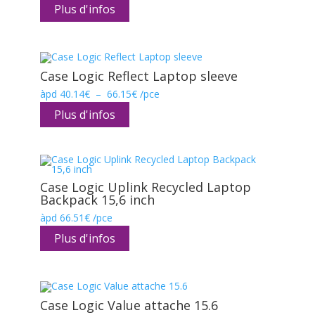
Plus d'infos
Case Logic Reflect Laptop sleeve
Plage
àpd
40.14
€
–
66.15
€
/pce
de
prix :
Plus d'infos
40.14€
à
66.15€
Case Logic Uplink Recycled Laptop
Backpack 15,6 inch
àpd
66.51
€
/pce
Plus d'infos
Case Logic Value attache 15.6