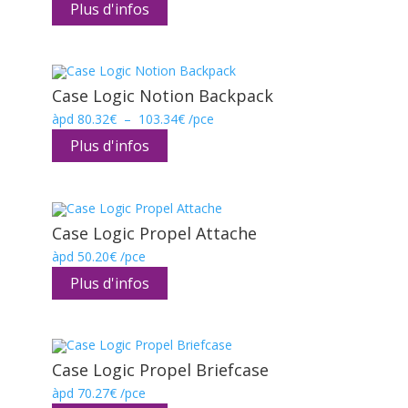
Plus d'infos
Case Logic Notion Backpack
Plage
àpd
80.32
€
–
103.34
€
/pce
de
prix :
Plus d'infos
80.32€
à
103.34€
Case Logic Propel Attache
àpd
50.20
€
/pce
Plus d'infos
Case Logic Propel Briefcase
àpd
70.27
€
/pce