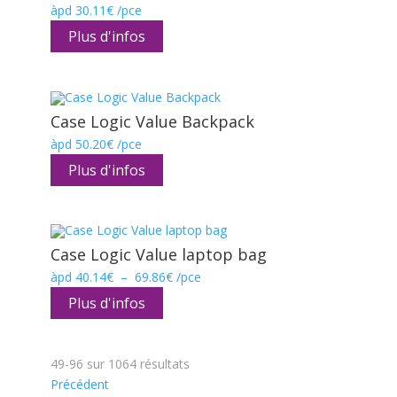
àpd
30.11
€
/pce
Plus d'infos
Case Logic Value Backpack
àpd
50.20
€
/pce
Plus d'infos
Case Logic Value laptop bag
Plage
àpd
40.14
€
–
69.86
€
/pce
de
prix :
Plus d'infos
40.14€
à
69.86€
49-96
sur
1064
résultats
Précédent