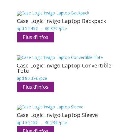
à
60.30€
Case Logic Invigo Laptop Backpack
Plage
àpd
52.45
€
–
80.37
€
/pce
de
prix :
Plus d'infos
52.45€
à
80.37€
Case Logic Invigo Laptop Convertible
Tote
àpd
80.37
€
/pce
Plus d'infos
Case Logic Invigo Laptop Sleeve
Plage
àpd
30.15
€
–
40.23
€
/pce
de
prix :
Plus d'infos