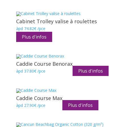
Cabinet Trolley valise à roulettes
àpd
74.82
€
/pce
Plus d'infos
Caddie Course Benorax
Plus d'infos
àpd
37.80
€
/pce
Caddie Course Max
Plus d'infos
àpd
27.90
€
/pce