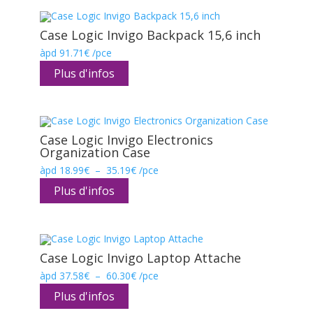
Case Logic Invigo Backpack 15,6 inch
àpd
91.71
€
/pce
Plus d'infos
Case Logic Invigo Electronics
Organization Case
Plage
àpd
18.99
€
–
35.19
€
/pce
de
prix :
Plus d'infos
18.99€
à
35.19€
Case Logic Invigo Laptop Attache
Plage
àpd
37.58
€
–
60.30
€
/pce
de
prix :
Plus d'infos
37.58€