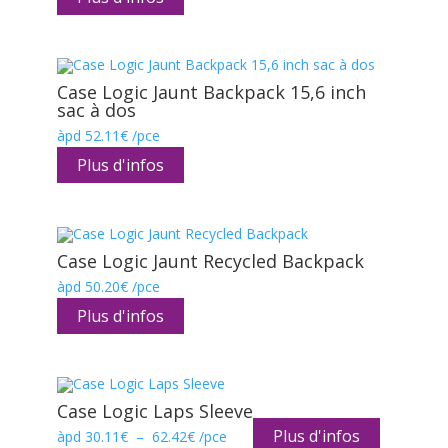
30.15€
à
40.23€
Case Logic Jaunt Backpack 15,6 inch
sac à dos
àpd
52.11
€
/pce
Plus d'infos
Case Logic Jaunt Recycled Backpack
àpd
50.20
€
/pce
Plus d'infos
Case Logic Laps Sleeve
Plus d'infos
Plage
àpd
30.11
€
–
62.42
€
/pce