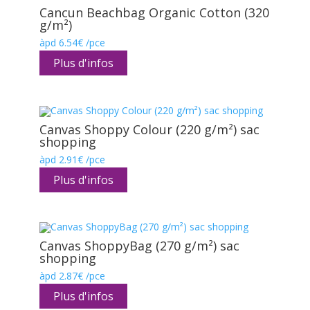
Cancun Beachbag Organic Cotton (320
g/m²)
àpd
6.54
€
/pce
Plus d'infos
Canvas Shoppy Colour (220 g/m²) sac
shopping
àpd
2.91
€
/pce
Plus d'infos
Canvas ShoppyBag (270 g/m²) sac
shopping
àpd
2.87
€
/pce
Plus d'infos