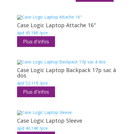
de
prix :
30.11€
à
62.42€
Case Logic Laptop Attache 16″
àpd
45.18
€
/pce
Plus d'infos
Case Logic Laptop Backpack 17p sac à
dos
àpd
52.11
€
/pce
Plus d'infos
Case Logic Laptop Sleeve
àpd
40.14
€
/pce