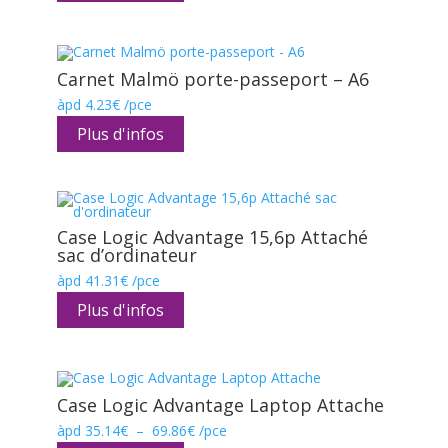
Carnet Malmö porte-passeport – A6
àpd
4.23
€
/pce
Plus d'infos
Case Logic Advantage 15,6p Attaché
sac d’ordinateur
àpd
41.31
€
/pce
Plus d'infos
Case Logic Advantage Laptop Attache
Plage
àpd
35.14
€
–
69.86
€
/pce
de