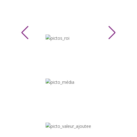
ÉQUILIBREZ VOTRE BUDGET POUR UN BON ROI
TROUVEZ UN CONCEPT PERTINENT ET IMPACTANT
CHOISISSEZ UN OBJET PUBLICITAIRE DE QUALITÉ