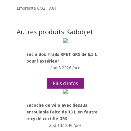
Empreinte CO2 :
8,81
Autres produits Kadobjet
Sac à dos Trails RPET GRS de 6,5 L
pour l'extérieur
àpd 3.222€ /pce
Plus d'infos
Sacoche de vélo avec dessus
enroulable Felta de 13 L en feutre
recyclé certifié GRS
àpd 14.184€ /pce