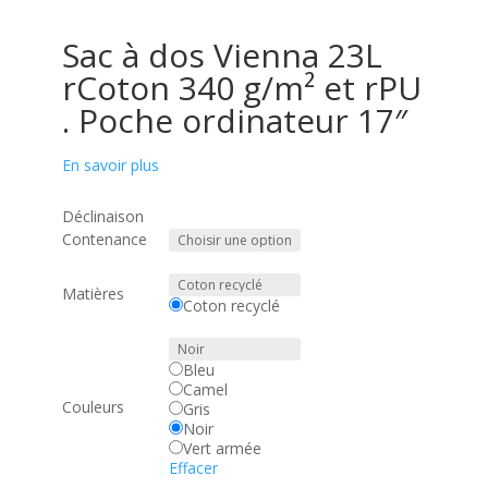
Sac à dos Vienna 23L
rCoton 340 g/m² et rPU
. Poche ordinateur 17″
En savoir plus
Déclinaison
Contenance
Matières
Coton recyclé
Bleu
Camel
Couleurs
Gris
Noir
Vert armée
Effacer