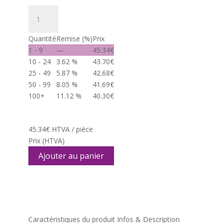
quantité
de
Sac
Quantité
Remise (%)
Prix
à
1 - 9
—
45.34
€
dos
10 - 24
3.62 %
43.70
€
Vienna
25 - 49
5.87 %
42.68
€
23L
50 - 99
8.05 %
41.69
€
rCoton
100+
11.12 %
40.30
€
340
g/m²
et
45.34
€
HTVA / pièce
rPU
Prix
(HTVA)
.
Ajouter au panier
Poche
ordinateur
17"
Caractéristiques du produit
Infos & Description