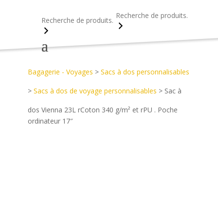
Recherche
Recherche
Accueil
>
Découvrez notre catalogue d’objets publicitaires
>
Bagagerie - Voyages
>
Sacs à dos personnalisables
>
Sacs à dos de voyage personnalisables
>
Sac à
dos Vienna 23L rCoton 340 g/m² et rPU . Poche
ordinateur 17″