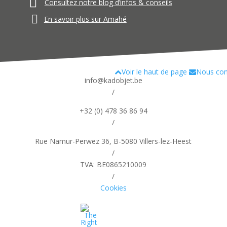
Consultez notre blog d’infos & conseils
En savoir plus sur Amahé
Voir le haut de page
Nous con
info@kadobjet.be
/
+32 (0) 478 36 86 94
/
Rue Namur-Perwez 36, B-5080 Villers-lez-Heest
/
TVA: BE0865210009
/
Cookies