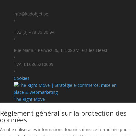
info@kadobjet.be
/
+32 (0) 478 36 86 94
/
Rue Namur-Perwez 36, B-5080 Villers-lez-Heest
/
TVA: BE0865210009
/
Cookies
The Right Move
Règlement général sur la protection des
données
Amahe utilisera les informations fournies dans ce formulaire pour