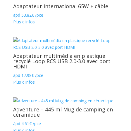
Adaptateur international 65W + câble
àpd
53.82
€
/pce
Plus d'infos
Adaptateur multimédia en plastique
recyclé Loop RCS USB 2.0-3.0 avec port
HDMI
àpd
17.98
€
/pce
Plus d'infos
Adventure – 445 ml Mug de camping en
céramique
àpd
4.61
€
/pce
Plus d'infos