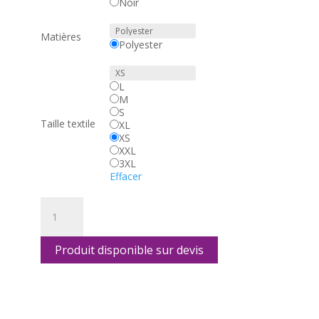
Noir
Matières
Polyester
L
M
S
Taille textile
XL
XS
XXL
3XL
Effacer
quantité
de
PRO
Produit disponible sur devis
Dry
Nanoweight
SS
M