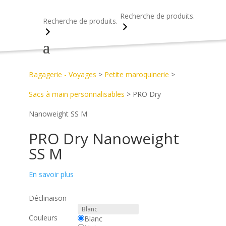
Recherche
Recherche
Accueil
>
Découvrez notre catalogue d’objets publicitaires
>
Bagagerie - Voyages
>
Petite maroquinerie
>
Sacs à main personnalisables
>
PRO Dry
Nanoweight SS M
PRO Dry Nanoweight
SS M
En savoir plus
Déclinaison
Couleurs
Blanc