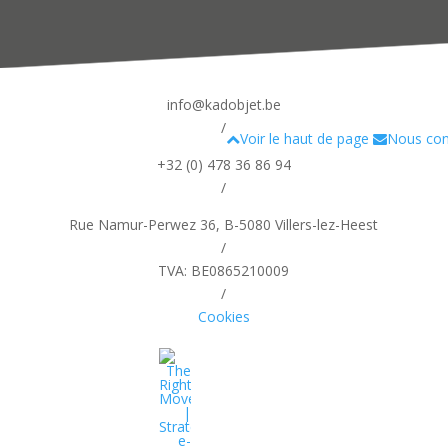
info@kadobjet.be
/
Voir le haut de page
Nous con
+32 (0) 478 36 86 94
/
Rue Namur-Perwez 36, B-5080 Villers-lez-Heest
/
TVA: BE0865210009
/
Cookies