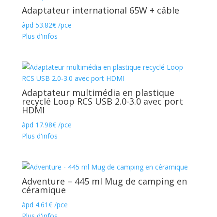
Adaptateur international 65W + câble
àpd
53.82
€
/pce
Plus d'infos
Adaptateur multimédia en plastique
recyclé Loop RCS USB 2.0-3.0 avec port
HDMI
àpd
17.98
€
/pce
Plus d'infos
Adventure – 445 ml Mug de camping en
céramique
àpd
4.61
€
/pce
Plus d'infos