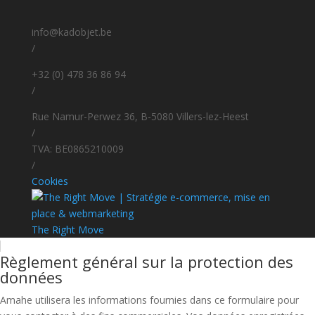
info@kadobjet.be
/
+32 (0) 478 36 86 94
/
Rue Namur-Perwez 36, B-5080 Villers-lez-Heest
/
TVA: BE0865210009
/
Cookies
The Right Move
Règlement général sur la protection des
données
Amahe utilisera les informations fournies dans ce formulaire pour