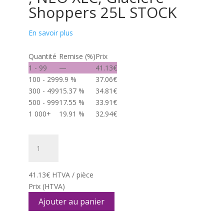
Shoppers 25L STOCK
En savoir plus
Quantité
Remise (%)
Prix
1 - 99
—
41.13
€
100 - 299
9.9 %
37.06
€
300 - 499
15.37 %
34.81
€
500 - 999
17.55 %
33.91
€
1 000+
19.91 %
32.94
€
quantité
de
,
NEO
41.13
€
HTVA / pièce
XLC,
Prix
(HTVA)
Glacière
Ajouter au panier
Shoppers
25L