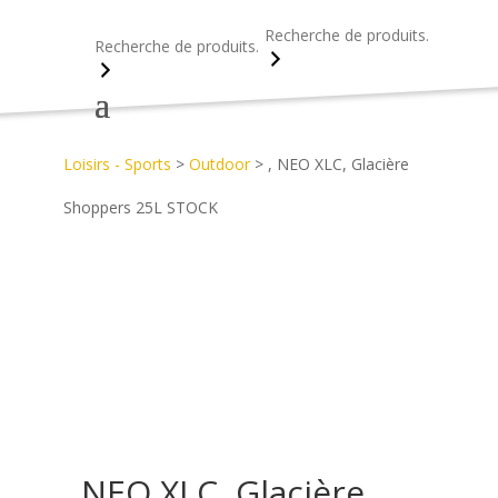
Recherche
Recherche
Accueil
>
Découvrez notre catalogue d’objets publicitaires
>
Loisirs - Sports
>
Outdoor
>
, NEO XLC, Glacière
Shoppers 25L STOCK
, NEO XLC, Glacière