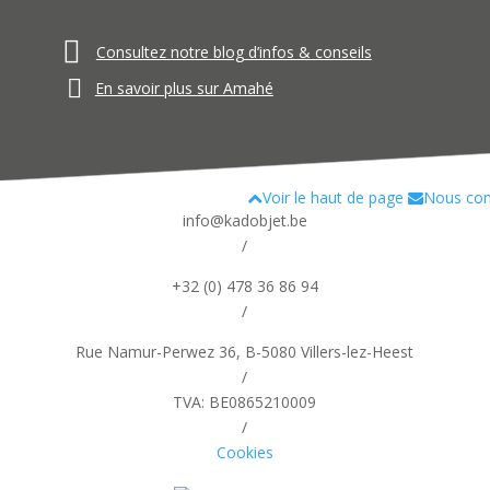
Consultez notre blog d’infos & conseils
En savoir plus sur Amahé
Voir le haut de page
Nous con
info@kadobjet.be
/
+32 (0) 478 36 86 94
/
Rue Namur-Perwez 36, B-5080 Villers-lez-Heest
/
TVA: BE0865210009
/
Cookies