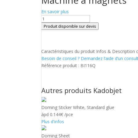
Machine à magnets
En savoir plus
quantité
de
Produit disponible sur devis
Machine
à
magnets
Caractéristiques du produit
Infos & Description
Besoin de conseil ?
Demandez l’aide d’un consu
Référence produit :
BI116Q
Autres produits Kadobjet
Doming Sticker White, Standard glue
àpd 0.144€ /pce
Plus d'infos
Doming Sheet