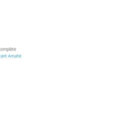
 complète
ltant Amahé