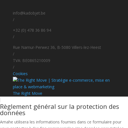
info@kadobjet.be
/
+32 (0) 478 36 86 94
/
Rue Namur-Perwez 36, B-5080 Villers-lez-Heest
/
TVA: BE0865210009
/
Cookies
The Right Move
Règlement général sur la protection des
données
Amahe utilisera les informations fournies dans ce formulaire pour