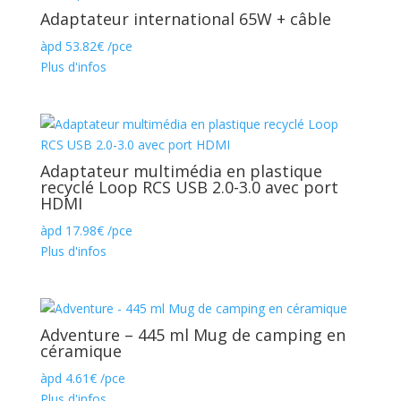
Adaptateur international 65W + câble
àpd
53.82
€
/pce
Plus d'infos
Adaptateur multimédia en plastique
recyclé Loop RCS USB 2.0-3.0 avec port
HDMI
àpd
17.98
€
/pce
Plus d'infos
Adventure – 445 ml Mug de camping en
céramique
àpd
4.61
€
/pce
Plus d'infos